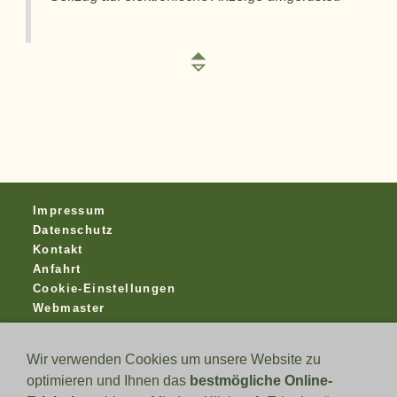
Impressum
Datenschutz
Kontakt
Anfahrt
Cookie-Einstellungen
Webmaster
Was schiessen wir?
Wir verwenden Cookies um unsere Website zu
- Luftgewehr/- Pistole 10 Meter
optimieren und Ihnen das
bestmögliche Online-
- Kleinkaliber 50 und 100 Meter