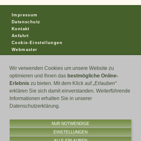
Impressum
Datenschutz
Kontakt
Anfahrt
Cookie-Einstellungen
Webmaster
Was schiessen wir?
Wir verwenden Cookies um unsere Website zu
- Luftgewehr/- Pistole 10 Meter
optimieren und Ihnen das
bestmögliche Online-
- Kleinkaliber 50 und 100 Meter
Erlebnis
zu bieten. Mit dem Klick auf
„Erlauben“
- Bogen versch. Entfernungen
- Lichtpunkt
erklären Sie sich damit einverstanden. Weiterführende
Informationen erhalten Sie in unserer
Training Kugel / Lichtpunkt
Datenschutzerklärung.
Donnerstag: 17:30-21:00 Uhr
Samstag: 14:30-18:00 Uhr
NUR NOTWENDIGE
Training Bogenschützen
EINSTELLUNGEN
Mittwoch 17:00-19:30 Uhr
ALLE ERLAUBEN